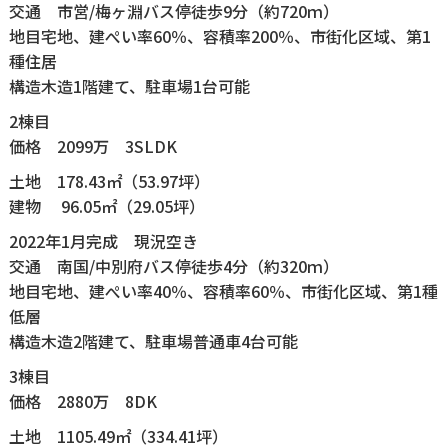
交通 市営/梅ヶ淵バス停徒歩9分（約720ｍ）
地目宅地、建ぺい率60％、容積率200％、市街化区域、第1
種住居
構造木造1階建て、駐車場1台可能
2棟目
価格 2099万 3SLDK
土地 178.43㎡（53.97坪）
建物 96.05㎡（29.05坪）
2022年1月完成 現況空き
交通 南国/中別府バス停徒歩4分（約320ｍ）
地目宅地、建ぺい率40％、容積率60％、市街化区域、第1種
低層
構造木造2階建て、駐車場普通車4台可能
3棟目
価格 2880万 8DK
土地 1105.49㎡（334.41坪）