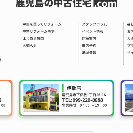
中古を買ってリフォーム
スタッフコラム
会
中古リフォーム事例
イベント情報
お
よくある質問
店舗案内
カ
お知らせ
来店予約
プ
地域情報
サ
ト
伊敷店
鹿児島市下伊敷1丁目46-16
8
TEL:
099-229-8888
：00
営業時間 9：00 ～ 19：00