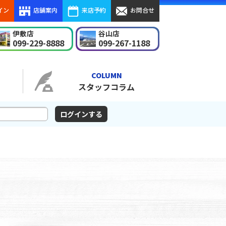
イン
店舗案内
来店予約
お問合せ
伊敷店
谷山店
099-229-8888
099-267-1188
COLUMN
スタッフコラム