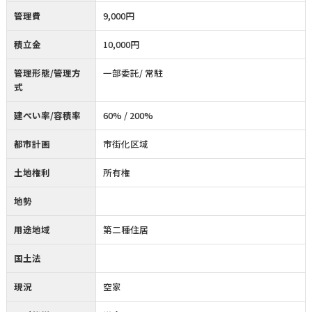
管理費
9,000円
積立金
10,000円
管理形態/管理方
一部委託/ 常駐
式
建ぺい率/容積率
60% / 200%
都市計画
市街化区域
土地権利
所有権
地勢
用途地域
第二種住居
国土法
現況
空家