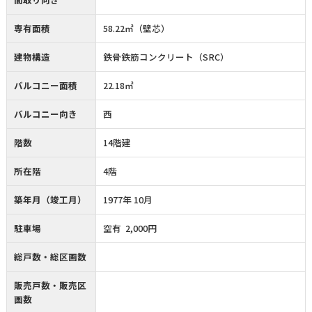
専有面積
58.22㎡（壁芯）
建物構造
鉄骨鉄筋コンクリート（SRC）
バルコニー面積
22.18㎡
バルコニー向き
西
階数
14階建
所在階
4階
築年月（竣工月）
1977年 10月
駐車場
空有 2,000円
総戸数・総区画数
販売戸数・販売区
画数