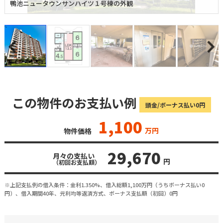
鴨池ニュータウンサンハイツ１号棟の外観
この物件のお支払い例
頭金/ボーナス払い0円
1,100
万円
物件価格
29,670
月々の支払い
円
（初回お支払額）
※上記支払例の借入条件：金利1.350%、借入総額
1,100
万円（うちボーナス払い0
円）、借入期間40年、元利均等返済方式、ボーナス支払額（初回）0円