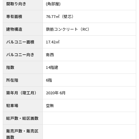
間取り向き
(角部屋)
専有面積
76.77㎡（壁芯）
建物構造
鉄筋コンクリート（RC）
バルコニー面積
17.42㎡
バルコニー向き
南西
階数
14階建
所在階
6階
築年月（竣工月）
2020年 6月
駐車場
空無
総戸数・総区画数
販売戸数・販売区
画数