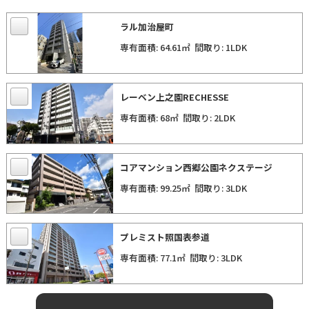
ラル加治屋町
専有面積: 64.61㎡
間取り: 1LDK
レーベン上之園RECHESSE
専有面積: 68㎡
間取り: 2LDK
コアマンション西郷公園ネクステージ
専有面積: 99.25㎡
間取り: 3LDK
プレミスト照国表参道
専有面積: 77.1㎡
間取り: 3LDK