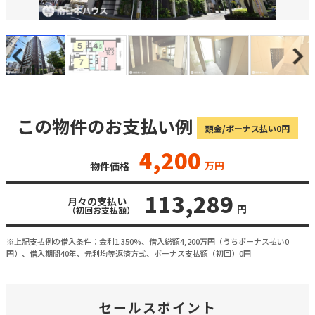
この物件のお支払い例
頭金/ボーナス払い0円
4,200
万円
物件価格
113,289
月々の支払い
円
（初回お支払額）
※上記支払例の借入条件：金利1.350%、借入総額
4,200
万円（うちボーナス払い0
円）、借入期間40年、元利均等返済方式、ボーナス支払額（初回）0円
セールスポイント