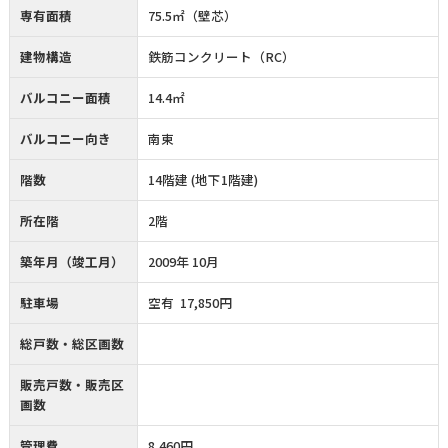
専有面積
75.5㎡（壁芯）
建物構造
鉄筋コンクリート（RC）
バルコニー面積
14.4㎡
バルコニー向き
南東
階数
14階建 (地下1階建)
所在階
2階
築年月（竣工月）
2009年 10月
駐車場
空有 17,850円
総戸数・総区画数
販売戸数・販売区
画数
管理費
8,460円