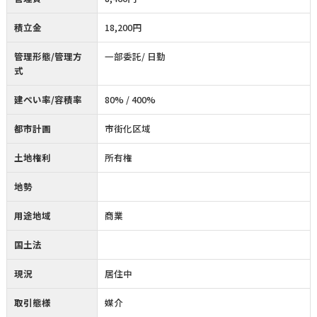
積立金
18,200円
管理形態/管理方
一部委託/ 日勤
式
建ぺい率/容積率
80% / 400%
都市計画
市街化区域
土地権利
所有権
地勢
用途地域
商業
国土法
現況
居住中
取引態様
媒介