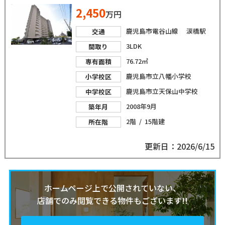
2,450
万円
鹿児島市電谷山線 涙橋駅
交通
3LDK
間取り
76.72㎡
専有面積
鹿児島市立八幡小学校
小学校区
鹿児島市立天保山中学校
中学校区
2008年9月
築年月
2階 / 15階建
所在階
更新日：2026/6/15
ホームページ上で公開されていない、
店舗でのみ閲覧できる物件もございます!!