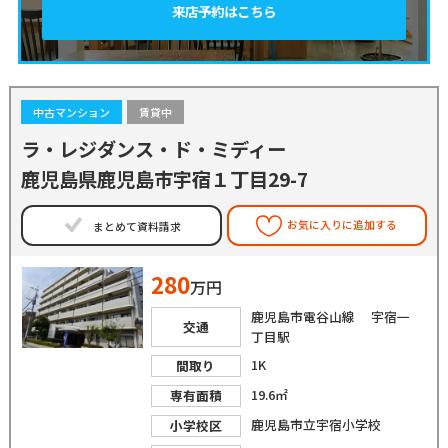
来店予約はこちら
中古マンション
賃貸中
ラ・レジダンス・ド・ミディー
鹿児島県鹿児島市宇宿１丁目29-7
お気に入りに追加する
まとめて資料請求
280
万円
鹿児島市電谷山線 宇宿一
交通
丁目駅
1K
間取り
19.6㎡
専有面積
鹿児島市立宇宿小学校
小学校区