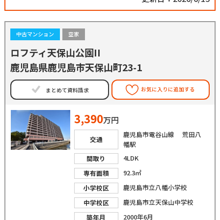
中古マンション
空家
ロフティ天保山公園II
鹿児島県鹿児島市天保山町23-1
お気に入りに追加する
まとめて資料請求
3,390
万円
鹿児島市電谷山線 荒田八
交通
幡駅
4LDK
間取り
92.3㎡
専有面積
鹿児島市立八幡小学校
小学校区
鹿児島市立天保山中学校
中学校区
2000年6月
築年月